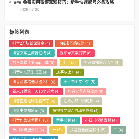
### 免费实用微博涨粉技巧：新手快速起号必备攻略
2026-07-30
标签列表
抖音2万块钱保证金
(4)
小红书网感标题
(4)
抖音文案生成器在线
(4)
视频号文案提取
(6)
抖音直播伴侣app下载
(5)
十一
(5)
抖音直播提升人气
(4)
抖音AI文案生成器
(4)
16字以上）
(4)
抖音商城精选联盟入口
(4)
小红书图文带货
(5)
新人开播第一天16个话术
(4)
抖音批量点赞效果
(6)
抖音直播电脑端看不了
(4)
适合小红书的昵称
(4)
小红书发布笔记
(5)
短视频文案AI自动生成器
(4)
抖音作品流量提升
(5)
新手必看
(4)
小红书模板素材
(4)
千川涨粉服务商
(4)
一
(5)
抖音智能配音软件
(5)
三
(4)