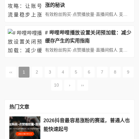
涨的秘诀
有效粉丝购买·点赞播放量·直播间假人 支持：抖音,快手,小红书,视频号,微博,B站,西瓜头条等各类自媒体平台。自助平台： http://www.fs688.com/ 在当今社交媒体盛行的时代，微博作为国内极具影响力的社交平台，拥有庞大的用户群体和巨大的流量潜力。无论是个人博主想要分享生活、展示才华，还是企业商家期望进行品牌推广、产品营销，拥有一个高流量、高活跃度的微博...
# 哔哩哔哩播放设置关闭预加载：减少
缓存产生的实用指南
有效粉丝购买·点赞播放量·直播间假人 支持：抖音,快手,小红书,视频号,微博,B站,西瓜头条等各类自媒体平台。自助平台： http://www.fs688.com/ 在移动互联网时代，视频平台已成为人们获取信息和娱乐的主要渠道之一。哔哩哔哩（B站）作为国内领先的年轻人文化社区，凭借其丰富的视频内容和独特的社区氛围，吸引了大量用户。然而，随着使用频率的增加，许多用户发现...
‹‹
1
2
3
4
5
6
7
8
9
10
›
››
热门文章
2026抖音最容易涨粉的赛道，普通人也
能快速起号