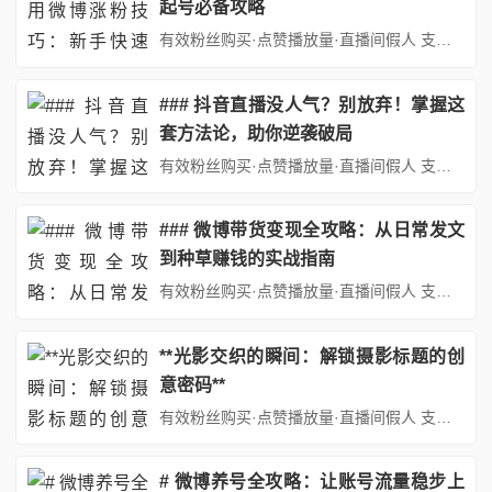
起号必备攻略
有效粉丝购买·点赞播放量·直播间假人 支持：抖音,快手,小红书,视频号,微博,B站,西瓜头条等各类自媒体平台。自助平台： http://www.fs688.com/ 在社交媒体时代，微博作为中国最具影响力的社交平台之一，不仅是信息传播的快速通道，也是个人品牌建设、产品推广的重要阵地。对于新手而言，如何在微博上快速积累粉丝，建立影响力，是开启社交媒体之旅的关键一步。本文...
### 抖音直播没人气？别放弃！掌握这
套方法论，助你逆袭破局
有效粉丝购买·点赞播放量·直播间假人 支持：抖音,快手,小红书,视频号,微博,B站,西瓜头条等各类自媒体平台。自助平台： http://www.fs688.com/ 在短视频与直播带货风靡的当下，抖音直播已成为无数创作者、商家和品牌实现流量变现的核心战场。然而，许多新手主播或中小商家常常陷入“开播即冷场”的困境：直播间人数寥寥无几，互动几乎为零，转化更是无从谈起。面对...
### 微博带货变现全攻略：从日常发文
到种草赚钱的实战指南
有效粉丝购买·点赞播放量·直播间假人 支持：抖音,快手,小红书,视频号,微博,B站,西瓜头条等各类自媒体平台。自助平台： http://www.fs688.com/ 在社交电商蓬勃发展的今天，微博作为国内最具影响力的社交媒体平台之一，已成为众多博主实现带货变现的重要阵地。通过精准的内容策划、粉丝运营和商业合作，普通用户也能在微博上打造个人IP，实现种草赚钱的收益目标。...
**光影交织的瞬间：解锁摄影标题的创
意密码**
有效粉丝购买·点赞播放量·直播间假人 支持：抖音,快手,小红书,视频号,微博,B站,西瓜头条等各类自媒体平台。自助平台： http://www.fs688.com/ 在数字时代，摄影早已突破“记录现实”的单一功能，演变为一种跨越语言与文化的视觉语言。无论是专业摄影师的精心创作，还是普通人的随手一拍，每一张照片都承载着情感、故事与审美。而一个好的标题，则是照片的灵魂注脚...
# 微博养号全攻略：让账号流量稳步上