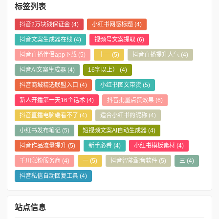
标签列表
抖音2万块钱保证金
(4)
小红书网感标题
(4)
抖音文案生成器在线
(4)
视频号文案提取
(6)
抖音直播伴侣app下载
(5)
十一
(5)
抖音直播提升人气
(4)
抖音AI文案生成器
(4)
16字以上）
(4)
抖音商城精选联盟入口
(4)
小红书图文带货
(5)
新人开播第一天16个话术
(4)
抖音批量点赞效果
(6)
抖音直播电脑端看不了
(4)
适合小红书的昵称
(4)
小红书发布笔记
(5)
短视频文案AI自动生成器
(4)
抖音作品流量提升
(5)
新手必看
(4)
小红书模板素材
(4)
千川涨粉服务商
(4)
一
(5)
抖音智能配音软件
(5)
三
(4)
抖音私信自动回复工具
(4)
站点信息