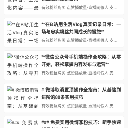
有效粉丝购买·点赞播放量·直播间假人 支持：抖音,快手,小红书,视频号,微博,B站,西瓜头条等各类自媒体平台。自助平台： http://www.fs688.com/ 在短视频浪潮席卷全球普通人做抖音，生活化内容最容易涨粉的今天，抖音已成为普通人展示自我、实现价值的舞台。无数创作者涌入其中，渴望通过内容创作获得关注与认可。然而，面对海量信息和激烈竞争，如何找到适合自己的...
**在B站用生活Vlog真实记录日常：一
场与忠实粉丝共同成长的慢旅**
有效粉丝购买·点赞播放量·直播间假人 支持：抖音,快手,小红书,视频号,微博,B站,西瓜头条等各类自媒体平台。自助平台： http://www.fs688.com/ 在短视频与快餐文化席卷互联网的当下，B站（哔哩哔哩）作为Z世代聚集的“精神家园”，却为无数创作者提供了一片以“真实”为底色的创作土壤。生活Vlog，这一看似简单的记录形式，正成为年轻人表达自我、连接世界的...
**微信公众号手机端操作全攻略：从零
开始，轻松掌握内容发布与运营**
有效粉丝购买·点赞播放量·直播间假人 支持：抖音,快手,小红书,视频号,微博,B站,西瓜头条等各类自媒体平台。自助平台： http://www.fs688.com/ 在移动互联网时代发微信公众号文章，手机端操作教程，微信公众号已成为个人、企业与用户沟通发微信公众号文章，手机端操作教程的重要桥梁。无论是分享知识、推广产品还是建立品牌影响力，掌握公众号运营技巧都至关重要。...
# 微博取消置顶操作全指南：从基础到
进阶的80条实用技巧
有效粉丝购买·点赞播放量·直播间假人 支持：抖音,快手,小红书,视频号,微博,B站,西瓜头条等各类自媒体平台。自助平台： http://www.fs688.com/ ## 引言：微博置顶功能的双刃剑效应微博作为中国最具影响力的社交媒体平台之一，其置顶功能自推出以来就备受用户关注。这项功能允许用户将特定微博固定在个人主页顶部，使其在众多动态中脱颖而出。对于个人用户而言，...
### 免费实用微博涨粉技巧：新手快速