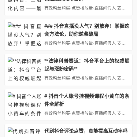
有效粉丝购买·点赞播放量·直播间假人 支持：抖音,快手,小红书,视频号,微博,B站,西瓜头条等各类自媒体平台。自助平台： http://www.fs688.com/ 在短视频浪潮席卷全球普通人做抖音，生活化内容最容易涨粉的今天，抖音已成为普通人展示自我、实现价值的舞台。无数创作者涌入其中，渴望通过内容创作获得关注与认可。然而，面对海量信息和激烈竞争，如何找到适合自己的...
### 抖音直播没人气？别放弃！掌握这
套方法论，助你逆袭破局
有效粉丝购买·点赞播放量·直播间假人 支持：抖音,快手,小红书,视频号,微博,B站,西瓜头条等各类自媒体平台。自助平台： http://www.fs688.com/ 在短视频与直播带货风靡的当下，抖音直播已成为无数创作者、商家和品牌实现流量变现的核心战场。然而，许多新手主播或中小商家常常陷入“开播即冷场”的困境：直播间人数寥寥无几，互动几乎为零，转化更是无从谈起。面对...
**法律科普赛道：抖音平台上的权威崛
起与涨粉密码**
有效粉丝购买·点赞播放量·直播间假人 支持：抖音,快手,小红书,视频号,微博,B站,西瓜头条等各类自媒体平台。自助平台： http://www.fs688.com/ 在短视频时代，信息传播的逻辑被彻底重构。当法律条文遇上15秒的创意剪辑，当严肃的司法案例变成趣味横生的动画演绎，法律科普在抖音平台找到了破圈生长的土壤。数据显示，2023年法律类账号平均月增粉量较去年增长...
# 抖音个人账号挂视频课程小黄车的条
件全解析
有效粉丝购买·点赞播放量·直播间假人 支持：抖音,快手,小红书,视频号,微博,B站,西瓜头条等各类自媒体平台。自助平台： http://www.fs688.com/ 在短视频与知识付费蓬勃发展详细解析抖音个人账号挂视频课程小黄车的条件的当下，抖音作为国内领先详细解析抖音个人账号挂视频课程小黄车的条件的短视频平台，为众多内容创作者提供了广阔的舞台。其中，个人账号挂视频课...
代刷抖音评论点赞，真能提高互动率吗