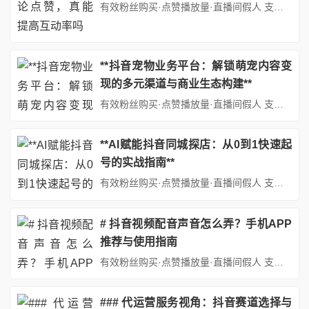
有效粉丝购买·点赞播放量·直播间假人 支持：抖音,快手,小红书,视频号,微博,B站,西瓜头条等各类自媒体平台。自助平台： http://www.fs688.com/ 在当今数字化社交媒体盛行的时代，抖音作为一款极具影响力的短视频平台，吸引了无数用户和创作者。对于创作者而言，互动率是衡量作品受欢迎程度和影响力的重要指标，它不仅影响着作品的推荐量，还关乎创作者在平台上的发...
**抖音宠物业务平台：解锁萌宠内容变
现的多元渠道与商业生态构建**
有效粉丝购买·点赞播放量·直播间假人 支持：抖音,快手,小红书,视频号,微博,B站,西瓜头条等各类自媒体平台。自助平台： http://www.fs688.com/ 在短视频时代，宠物内容凭借其治愈力、情感共鸣和强互动性，已成为抖音等平台最受欢迎抖音宠物业务平台，萌宠内容变现渠道的垂直领域之一。据统计，抖音宠物类内容日均播放量超百亿次，相关话题累计播放量突破万亿次，庞...
**AI赋能抖音同城探店：从0到1快速起
号的实战指南**
有效粉丝购买·点赞播放量·直播间假人 支持：抖音,快手,小红书,视频号,微博,B站,西瓜头条等各类自媒体平台。自助平台： http://www.fs688.com/ 在短视频内容竞争日益激烈用AI做抖音同城探店视频，快速起号的今天，抖音同城探店赛道凭借其强本地化属性和高变现潜力，成为普通人入局短视频创业的优质选择。然而，传统探店模式依赖真人出镜、专业团队和长期积累，让...
# 抖音视频配音声音怎么弄？手机APP
推荐与使用指南
有效粉丝购买·点赞播放量·直播间假人 支持：抖音,快手,小红书,视频号,微博,B站,西瓜头条等各类自媒体平台。自助平台： http://www.fs688.com/ 在短视频内容爆炸式增长的今天，抖音作为全球领先的短视频平台，吸引了无数创作者通过创意视频表达自我。而配音作为视频内容的重要组成部分，不仅能增强情感表达，还能提升视频的专业度和吸引力。无论是搞笑解说、情感语...
### 代运营服务视角：抖音赛道选择与