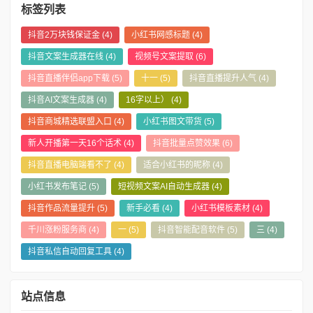
标签列表
抖音2万块钱保证金
(4)
小红书网感标题
(4)
抖音文案生成器在线
(4)
视频号文案提取
(6)
抖音直播伴侣app下载
(5)
十一
(5)
抖音直播提升人气
(4)
抖音AI文案生成器
(4)
16字以上）
(4)
抖音商城精选联盟入口
(4)
小红书图文带货
(5)
新人开播第一天16个话术
(4)
抖音批量点赞效果
(6)
抖音直播电脑端看不了
(4)
适合小红书的昵称
(4)
小红书发布笔记
(5)
短视频文案AI自动生成器
(4)
抖音作品流量提升
(5)
新手必看
(4)
小红书模板素材
(4)
千川涨粉服务商
(4)
一
(5)
抖音智能配音软件
(5)
三
(4)
抖音私信自动回复工具
(4)
站点信息