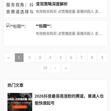
变现策略深度解析
有效粉丝购买·点赞播放量·直播间假人 支持：抖音,快手,小红书,视频号,微博,B站,西瓜头条等各类自媒体平台。自助平台： http://www.fs688.com/ 在短视频与直播电商蓬勃发展的当下，抖音已成为品牌、商家及个人创业者实现流量变现的核心阵地。对于代运营服务团队而言，选择一个兼具市场潜力与变现效率的赛道至关重要。本文将从赛道选择逻辑、热门赛道解析、变现模式...
**标题**：
有效粉丝购买·点赞播放量·直播间假人 支持：抖音,快手,小红书,视频号,微博,B站,西瓜头条等各类自媒体平台。自助平台： http://www.fs688.com/ **“在世界的褶皱里，找到属于自己的光——这10个旅行瞬间，治愈了我一整年的疲惫”**### 当旅行成为一场与自我的对话，每个脚印都是对生活的深情告白你是否也曾有过这样的时刻？清晨被闹钟惊醒，在拥挤的地铁...
‹‹
1
2
3
4
5
6
7
8
9
10
›
››
热门文章
2026抖音最容易涨粉的赛道，普通人也
能快速起号