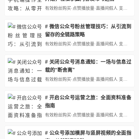
有效粉丝购买·点赞播放量·直播间假人 支持：抖音,快手,小红书,视频号,微博,B站,西瓜头条等各类自媒体平台。自助平台： http://www.fs688.com/ 在移动互联网时代发微信公众号文章，手机端操作教程，微信公众号已成为个人、企业与用户沟通发微信公众号文章，手机端操作教程的重要桥梁。无论是分享知识、推广产品还是建立品牌影响力，掌握公众号运营技巧都至关重要。...
# 微信公众号粉丝管理技巧：从引流到
留存的全链路策略
有效粉丝购买·点赞播放量·直播间假人 支持：抖音,快手,小红书,视频号,微博,B站,西瓜头条等各类自媒体平台。自助平台： http://www.fs688.com/ 在自媒体竞争日益激烈微信制作公众号粉丝管理技巧的今天微信制作公众号粉丝管理技巧，微信公众号运营已从单纯的"内容输出"转向"精细化用户运营"。粉丝管理作为连接内容与商业价值的核心环节，直接影响公众号的传播力...
# 关闭公众号消息通知：一场与信息过
载的“断舍离”
有效粉丝购买·点赞播放量·直播间假人 支持：抖音,快手,小红书,视频号,微博,B站,西瓜头条等各类自媒体平台。自助平台： http://www.fs688.com/ 在当今数字化浪潮汹涌澎湃的时代，我们仿佛置身于一个信息的汪洋大海之中。微信公众号，作为信息传播的重要渠道之一，以其便捷性、及时性和丰富性，渗透进我们生活的每一个角落。从时事新闻到娱乐八卦，从专业知识到心灵...
# 开启公众号运营之旅：全面资料准备
指南
有效粉丝购买·点赞播放量·直播间假人 支持：抖音,快手,小红书,视频号,微博,B站,西瓜头条等各类自媒体平台。自助平台： http://www.fs688.com/ 在数字化浪潮席卷的当下，公众号凭借其强大的传播力和影响力，成为众多个人、企业与组织展示自我、传递信息、开展营销的重要平台。无论是分享专业知识、记录生活点滴，还是推广产品服务，创立一个公众号都是实现目标的有...
# 公众号添加横屏与竖屏视频的全面指