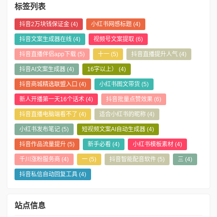
标签列表
抖音2万块钱保证金
(4)
小红书网感标题
(4)
抖音文案生成器在线
(4)
视频号文案提取
(6)
抖音直播伴侣app下载
(5)
十一
(5)
抖音直播提升人气
(4)
抖音AI文案生成器
(4)
16字以上）
(4)
抖音商城精选联盟入口
(4)
小红书图文带货
(5)
新人开播第一天16个话术
(4)
抖音批量点赞效果
(6)
抖音直播电脑端看不了
(4)
适合小红书的昵称
(4)
小红书发布笔记
(5)
短视频文案AI自动生成器
(4)
抖音作品流量提升
(5)
新手必看
(4)
小红书模板素材
(4)
千川涨粉服务商
(4)
一
(5)
抖音智能配音软件
(5)
三
(4)
抖音私信自动回复工具
(4)
站点信息