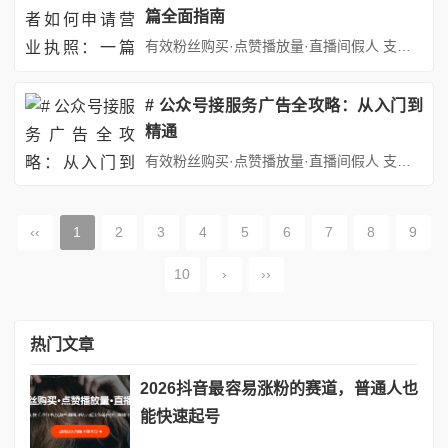
篇全面指南
有效粉丝购买·点赞播放量·直播间假人 支持：抖音,快手,小红书,视频号,微博,B站,西瓜头条等各类自媒体平台。自助平台： http://www.fs688.com/ 在数字化浪潮中，微信公众号已成为企业、个体创业者及自媒体人拓展业务、传播内容的重要平台。无论是开设线上店铺、提供专业服务，还是进行品牌宣传，拥有一个合法注册的营业执照都是开展正规商业活动的基石。本文将详细...
# 公众号接服务广告全攻略：从入门到
精通
有效粉丝购买·点赞播放量·直播间假人 支持：抖音,快手,小红书,视频号,微博,B站,西瓜头条等各类自媒体平台。自助平台： http://www.fs688.com/ 在自媒体时代，公众号已成为众多创作者实现商业价值的重要平台。服务广告作为公众号变现的主要方式之一，不仅能为创作者带来可观收入，还能为粉丝提供有价值的服务信息。然而，如何科学、规范地接洽服务广告，既保障自身...
‹‹
1
2
3
4
5
6
7
8
9
10
›
››
热门文章
2026抖音最容易涨粉的赛道，普通人也
能快速起号