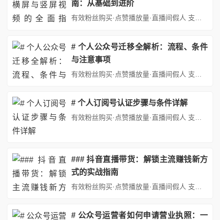
南：从基础到进阶
有效粉丝购买·点赞播放量·直播间假人 支持：抖音,快手,小红书,视频号,微博,B站,西瓜头条等各类自媒体平台。自助平台： http://www.fs688.com/ 在移动互联网时代，视频内容已成为公众号运营的核心元素之一。随着用户使用场景的多样化，横屏（16:9）与竖屏（9:16）视频的适配能力直接决定了内容的传播效果。本文将系统梳理公众号添加两种格式视频的完整方法...
# 个人公众号迁移全解析：流程、条件
与注意事项
有效粉丝购买·点赞播放量·直播间假人 支持：抖音,快手,小红书,视频号,微博,B站,西瓜头条等各类自媒体平台。自助平台： http://www.fs688.com/ 在自媒体蓬勃发展个人开公众号能迁移吗的今天个人开公众号能迁移吗，微信公众号已成为个人展示才华、分享观点、实现价值的重要平台。随着个人发展或运营策略的调整，公众号迁移的需求日益增多。无论是出于品牌整合、账号...
# 个人订阅号认证步骤与条件详解
有效粉丝购买·点赞播放量·直播间假人 支持：抖音,快手,小红书,视频号,微博,B站,西瓜头条等各类自媒体平台。自助平台： http://www.fs688.com/ 在移动互联网时代，微信公众号成为个人展示自我、分享知识、开展业务的重要平台。其中，个人订阅号以其便捷的注册流程和灵活的内容发布方式，受到众多创作者的青睐。而认证后的个人订阅号不仅能提升账号的权威性和可信度...
### 抖音直播带货：解锁主流赚钱新方
式的实战指南
有效粉丝购买·点赞播放量·直播间假人 支持：抖音,快手,小红书,视频号,微博,B站,西瓜头条等各类自媒体平台。自助平台： http://www.fs688.com/ 在短视频与直播融合的浪潮中，抖音直播带货已从新兴现象跃升为全民参与的商业生态。据统计，2023年抖音电商GMV突破2万亿元，其中直播带货占比超60%，头部主播单场销售额破亿的案例屡见不鲜。这一数据背后，不...
# 公众号运营者如何申请营业执照：一