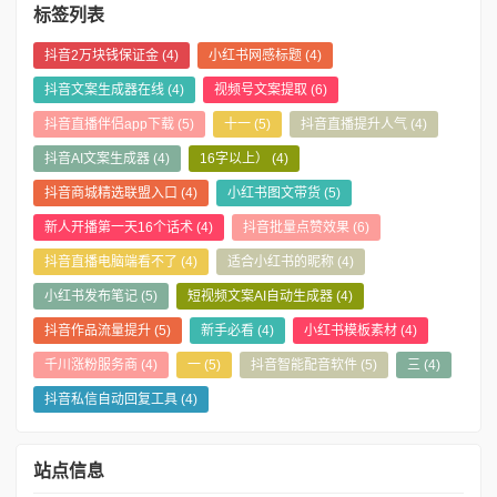
标签列表
抖音2万块钱保证金
(4)
小红书网感标题
(4)
抖音文案生成器在线
(4)
视频号文案提取
(6)
抖音直播伴侣app下载
(5)
十一
(5)
抖音直播提升人气
(4)
抖音AI文案生成器
(4)
16字以上）
(4)
抖音商城精选联盟入口
(4)
小红书图文带货
(5)
新人开播第一天16个话术
(4)
抖音批量点赞效果
(6)
抖音直播电脑端看不了
(4)
适合小红书的昵称
(4)
小红书发布笔记
(5)
短视频文案AI自动生成器
(4)
抖音作品流量提升
(5)
新手必看
(4)
小红书模板素材
(4)
千川涨粉服务商
(4)
一
(5)
抖音智能配音软件
(5)
三
(4)
抖音私信自动回复工具
(4)
站点信息