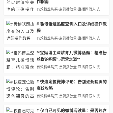
作指南
有效粉丝购买·点赞播放量·直播间假人 支持：抖音,快手,小红书,视频号,微博,B站,西瓜头条等各类自媒体平台。自助平台： http://www.fs688.com/ 在当今社交媒体盛行的时代，微博作为重要的信息传播与社交互动平台，吸引了众多用户。然而，不少用户会遭遇微博限流、粉丝数量增长缓慢甚至停滞不前的困境。在这种情况下，有人考虑清空关注列表，期望以此改善账号状况，...
# 微博话题热度查询入口及详细操作教
程
有效粉丝购买·点赞播放量·直播间假人 支持：抖音,快手,小红书,视频号,微博,B站,西瓜头条等各类自媒体平台。自助平台： http://www.fs688.com/ 在当今社交媒体盛行的时代，微博作为国内极具影响力的社交平台，每天都会产生大量的话题。这些话题热度反映了公众的关注焦点和兴趣走向，对于个人了解社会动态、企业进行市场调研以及媒体捕捉新闻线索等都具有重要意义。...
**宝妈博主深耕育儿微博话题：精准粉
丝群的积累与运营之道**
有效粉丝购买·点赞播放量·直播间假人 支持：抖音,快手,小红书,视频号,微博,B站,西瓜头条等各类自媒体平台。自助平台： http://www.fs688.com/ 在社交媒体蓬勃发展的今天，微博作为信息传播与交流的重要平台，汇聚了海量用户，其中育儿领域更是备受关注。对于宝妈博主而言，微博不仅是分享育儿经验、记录孩子成长点滴的温馨角落，更是积累精准粉丝群、实现个人价值...
# 快速定位微博评论：告别逐条翻页的
高效攻略
有效粉丝购买·点赞播放量·直播间假人 支持：抖音,快手,小红书,视频号,微博,B站,西瓜头条等各类自媒体平台。自助平台： http://www.fs688.com/ 在当今社交媒体盛行的时代，微博作为信息传播和交流的重要平台，每天都会产生海量的内容与互动。其中，评论区是用户表达观点、交流想法的活跃地带。然而，随着微博互动量的不断增加，当我们想要快速定位自己曾经发表的某...
# 仅自己可见的微博阅读量：是否包含