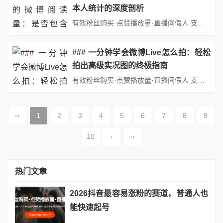
本人统计的深度剖析
有效粉丝购买·点赞播放量·直播间假人 支持：抖音,快手,小红书,视频号,微博,B站,西瓜头条等各类自媒体平台。自助平台： http://www.fs688.com/ 在当今社交媒体高度发达的时代，微博作为一款极具影响力的社交平台，拥有庞大的用户群体。人们通过微博分享生活点滴、表达观点态度、关注社会热点。而微博的阅读量功能，就像是一个隐形的“人气标尺”，在一定程度上反映...
### 一分钟学会微博Live怎么拍：轻松
拍出高级实况图的终极指南
有效粉丝购买·点赞播放量·直播间假人 支持：抖音,快手,小红书,视频号,微博,B站,西瓜头条等各类自媒体平台。自助平台： http://www.fs688.com/ 在社交媒体时代，一张生动的实况图（Live Photo）往往比静态图片更能抓住眼球，传递情绪。微博Live作为微博平台上的动态图片功能，不仅能让你的分享更具生命力，还能通过巧妙的拍摄与编辑，轻松营造出高级...
‹‹
1
2
3
4
5
6
7
8
9
10
›
››
热门文章
2026抖音最容易涨粉的赛道，普通人也
能快速起号