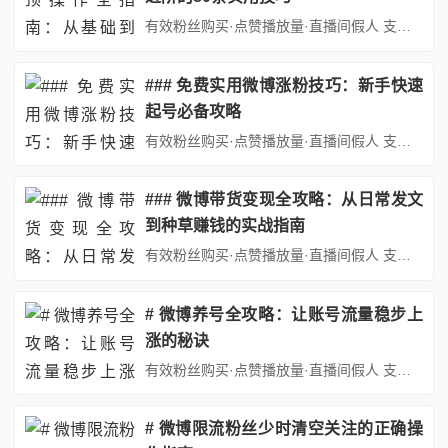
有效粉丝购买·点赞播放量·直播间假人 支持：抖音,快手,小红书,视频号,微博,B站,西瓜头条等各类自媒体平台。自助平台： http://www.fs688.com/ ## 引言：微博置顶功能的双刃剑效应微博作为中国最具影响力的社交媒体平台之一，其置顶功能自推出以来就备受用户关注。这项功能允许用户将特定微博固定在个人主页顶部，使其在众多动态中脱颖而出。对于个人用户而言，...
### 免费实用微博涨粉技巧：新手快速
起号必备攻略
有效粉丝购买·点赞播放量·直播间假人 支持：抖音,快手,小红书,视频号,微博,B站,西瓜头条等各类自媒体平台。自助平台： http://www.fs688.com/ 在社交媒体时代，微博作为中国最具影响力的社交平台之一，不仅是信息传播的快速通道，也是个人品牌建设、产品推广的重要阵地。对于新手而言，如何在微博上快速积累粉丝，建立影响力，是开启社交媒体之旅的关键一步。本文...
### 微博带货变现全攻略：从日常发文
到种草赚钱的实战指南
有效粉丝购买·点赞播放量·直播间假人 支持：抖音,快手,小红书,视频号,微博,B站,西瓜头条等各类自媒体平台。自助平台： http://www.fs688.com/ 在社交电商蓬勃发展的今天，微博作为国内最具影响力的社交媒体平台之一，已成为众多博主实现带货变现的重要阵地。通过精准的内容策划、粉丝运营和商业合作，普通用户也能在微博上打造个人IP，实现种草赚钱的收益目标。...
# 微博养号全攻略：让账号流量稳步上
涨的秘诀
有效粉丝购买·点赞播放量·直播间假人 支持：抖音,快手,小红书,视频号,微博,B站,西瓜头条等各类自媒体平台。自助平台： http://www.fs688.com/ 在当今社交媒体盛行的时代，微博作为国内极具影响力的社交平台，拥有庞大的用户群体和巨大的流量潜力。无论是个人博主想要分享生活、展示才华，还是企业商家期望进行品牌推广、产品营销，拥有一个高流量、高活跃度的微博...
# 微博限流粉丝少时清空关注的正确操