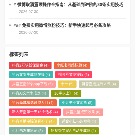
# 微博取消置顶操作全指南：从基础到进阶的80条实用技巧
2026-07-30
### 免费实用微博涨粉技巧：新手快速起号必备攻略
2026-07-30
标签列表
抖音2万块钱保证金
(4)
小红书网感标题
(4)
抖音文案生成器在线
(4)
视频号文案提取
(6)
抖音直播伴侣app下载
(5)
十一
(5)
抖音直播提升人气
(4)
抖音AI文案生成器
(4)
16字以上）
(4)
抖音商城精选联盟入口
(4)
小红书图文带货
(5)
新人开播第一天16个话术
(4)
抖音批量点赞效果
(6)
抖音直播电脑端看不了
(4)
适合小红书的昵称
(4)
小红书发布笔记
(5)
短视频文案AI自动生成器
(4)