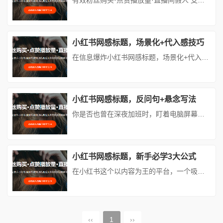
有效粉丝购买·点赞播放量·直播间假人 支持：抖音,快手,小红书,视频号,微博,B站,西瓜头条等各类自媒体平台。自助平台： vip.fen168.com 在信息爆炸的社交媒体时代，用户注意力成为稀缺资源。小红书作为年轻女性消费决策的核心平台，标题的吸引力直接决定了内容的打开率。数据显示，**80%的用户仅通过标题决定是否点击内容**，而"利益点前置"作为标题设计的核心策...
小红书网感标题，场景化+代入感技巧
在信息爆炸小红书网感标题，场景化+代入感技巧的今天小红书网感标题，场景化+代入感技巧，用户每天刷到成千上万条内容，但真正能让他们停下手指、点开阅读的，往往只有那些“像在说我”的标题。小红书作为年轻人聚集的种草社区，标题的“网感”直接决定了内容的打开率。而**场景化+代入感**的组合拳，正是打造高点击率标题的黄金法则。本文将拆解这套方法论，结合真实案例，教你如何用标题瞬间抓住用户注意力。...
小红书网感标题，反问句+悬念写法
你是否也曾在深夜加班时，盯着电脑屏幕上的Excel表格发呆，心想：“明明每天累得像条狗，为什么升职加薪的永远不是我？”更扎心的是，看着同期入职的同事已经升职带团队，自己却还在原地踏步，甚至开始怀疑：“难道我真的比别人差吗？”其实，职场晋升从来不是“努力=回报”的简单公式。那些月薪3k到3w的职场人，表面看是运气好、跟对了领导，但背后往往藏着3个被90%的人忽略的“隐形技能”。今天，我们...
小红书网感标题，新手必学3大公式
在小红书这个以内容为王的平台，一个吸引人的标题往往能决定笔记的生死。新手博主常常困惑：为什么别人的笔记点赞破万，自己的却无人问津？答案可能就藏在标题里。今天，我们就来揭秘3个新手必学的网感标题公式，帮你快速掌握流量密码，让笔记脱颖而出！---### **公式一：痛点直击+解决方案 = 精准引流****原理**：用户刷小红书时，往往带着明确需求或潜在痛点。标题直接点出问题，并暗示“我有解...
‹‹
1
››