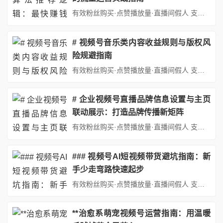
有效粉丝购买·点赞播放量·直播间假人 支持：抖音,快手,小红书,视频号,微博,B站,西瓜头条等各类自媒体平台。自助平台： http://www.fs688.com/ 在短视频内容生态竞争日益激烈的今天，微信视频号凭借12亿月活用户的天然流量池和社交裂变优势，成为2023年最值得深耕的流量洼地。然而，多数运营者陷入"发视频-等推荐"的被动模式，未能掌握算法推荐的核心逻辑...
# 视频号音乐类内容收益规则与版权风
险规避指南
有效粉丝购买·点赞播放量·直播间假人 支持：抖音,快手,小红书,视频号,微博,B站,西瓜头条等各类自媒体平台。自助平台： http://www.fs688.com/ 在短视频内容生态蓬勃发展的当下，视频号作为微信生态内的重要创作平台，为音乐类内容创作者提供了广阔的变现空间。然而，音乐版权问题始终是横亘在创作者与收益之间的关键障碍。本文将系统解析视频号音乐类内容的收益规...
# 企业视频号直播品牌信息设置与主页
联动展示：打造品牌传播新矩阵
有效粉丝购买·点赞播放量·直播间假人 支持：抖音,快手,小红书,视频号,微博,B站,西瓜头条等各类自媒体平台。自助平台： http://www.fs688.com/ 在数字化营销浪潮中，企业视频号已成为品牌与用户深度互动企业视频号直播品牌信息设置主页联动展示介绍的重要阵地。随着直播电商的兴起，如何通过视频号直播有效传递品牌信息，并实现与主页的联动展示，成为企业构建品牌...
### 视频号AI短视频带货避坑指南：新
手少走弯路快速起步
有效粉丝购买·点赞播放量·直播间假人 支持：抖音,快手,小红书,视频号,微博,B站,西瓜头条等各类自媒体平台。自助平台： http://www.fs688.com/ 在短视频电商蓬勃发展的今天，视频号凭借微信生态的天然流量优势，成为众多创业者入局带货的新战场。而AI技术的普及，更让短视频制作效率大幅提升，但技术红利背后也隐藏着诸多陷阱。本文将从账号定位、内容创作、选品...
**治愈系萌宠视频号运营指南：用温暖