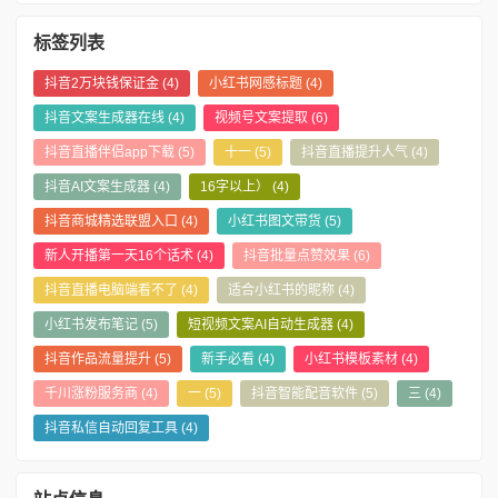
标签列表
抖音2万块钱保证金
(4)
小红书网感标题
(4)
抖音文案生成器在线
(4)
视频号文案提取
(6)
抖音直播伴侣app下载
(5)
十一
(5)
抖音直播提升人气
(4)
抖音AI文案生成器
(4)
16字以上）
(4)
抖音商城精选联盟入口
(4)
小红书图文带货
(5)
新人开播第一天16个话术
(4)
抖音批量点赞效果
(6)
抖音直播电脑端看不了
(4)
适合小红书的昵称
(4)
小红书发布笔记
(5)
短视频文案AI自动生成器
(4)
抖音作品流量提升
(5)
新手必看
(4)
小红书模板素材
(4)
千川涨粉服务商
(4)
一
(5)
抖音智能配音软件
(5)
三
(4)
抖音私信自动回复工具
(4)