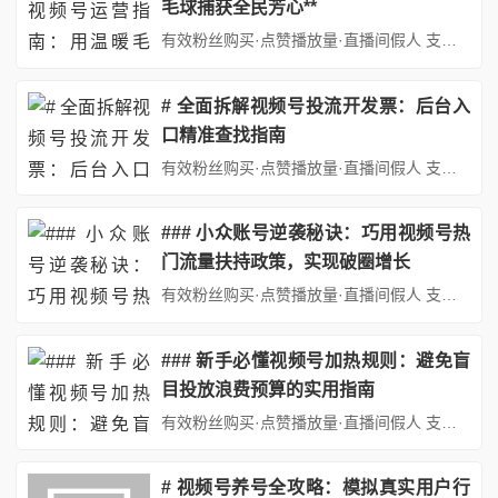
毛球捕获全民芳心**
有效粉丝购买·点赞播放量·直播间假人 支持：抖音,快手,小红书,视频号,微博,B站,西瓜头条等各类自媒体平台。自助平台： http://www.fs688.com/ 在快节奏的现代生活中，宠物已成为都市人情感寄托的重要载体。据《2023中国宠物行业白皮书》显示，我国宠物数量已突破1.2亿只，短视频平台宠物内容日均播放量超百亿次。本文将从内容定位、创作技巧、运营策略三个...
# 全面拆解视频号投流开发票：后台入
口精准查找指南
有效粉丝购买·点赞播放量·直播间假人 支持：抖音,快手,小红书,视频号,微博,B站,西瓜头条等各类自媒体平台。自助平台： http://www.fs688.com/ 在数字化营销时代，视频号作为微信生态内的重要流量入口，已成为众多企业和个人推广品牌、获取客户的重要渠道。随着视频号商业化的不断推进，投流（即付费推广）成为提升内容曝光、扩大影响力的关键手段。然而，在完成投...
### 小众账号逆袭秘诀：巧用视频号热
门流量扶持政策，实现破圈增长
有效粉丝购买·点赞播放量·直播间假人 支持：抖音,快手,小红书,视频号,微博,B站,西瓜头条等各类自媒体平台。自助平台： http://www.fs688.com/ 在短视频内容竞争日益激烈的今天，头部账号占据着大部分流量，小众账号想要突围似乎难如登天。然而，视频号作为新兴的短视频平台，其独特的流量扶持政策为小众账号提供了逆袭的黄金机会。通过精准把握平台规则、优化内容...
### 新手必懂视频号加热规则：避免盲
目投放浪费预算的实用指南
有效粉丝购买·点赞播放量·直播间假人 支持：抖音,快手,小红书,视频号,微博,B站,西瓜头条等各类自媒体平台。自助平台： http://www.fs688.com/ 在短视频内容竞争日益激烈的今天，视频号作为微信生态内的重要流量入口，已成为品牌、个人创作者实现内容破圈和商业变现的核心渠道。然而，许多新手在运营视频号时，常因对平台加热规则（即付费推广机制）缺乏了解，导致...
# 视频号养号全攻略：模拟真实用户行