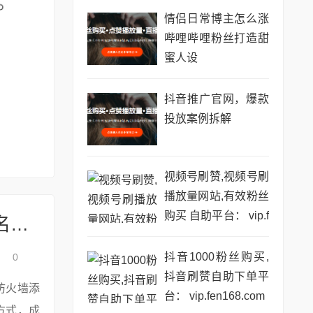
情侣日常博主怎么涨
哔哩哔哩粉丝打造甜
蜜人设
抖音推广官网，爆款
投放案例拆解
视频号刷赞,视频号刷
播放量网站,有效粉丝
购买 自助平台： vip.f
抖音直播电脑端看不了，防火墙添加白名单操作
en168.com
抖音1000粉丝购买,
0
抖音刷赞自助下单平
防火墙添
台： vip.fen168.com
方式，成