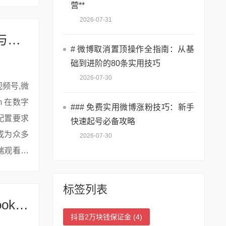
络限制的
营**
2026-07-31
抖音直播电脑端看不了，硬件配置要求与升级建议
# 微博取消置顶操作全指南：从基
础到进阶的80条实用技巧
2026-07-30
### 免费实用微博涨粉技巧：新手
配置要求
快速起号必备攻略
成为众多
2026-07-30
端观看抖
标签列表
抖音直播电脑端看不了，浏览器缓存/Cookie清理
抖音2万块钱保证金
(4)