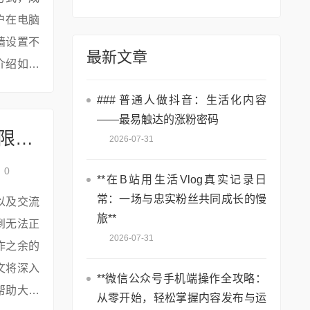
户在电脑
墙设置不
最新文章
介绍如何
利畅享直
### 普通人做抖音：生活化内容
——最易触达的涨粉密码
抖音直播电脑端看不了，公司/校园网络限制突破
2026-07-31
0
**在B站用生活Vlog真实记录日
常：一场与忠实粉丝共同成长的慢
以及交流
旅**
到无法正
2026-07-31
作之余的
文将深入
**微信公众号手机端操作全攻略：
帮助大家
从零开始，轻松掌握内容发布与运