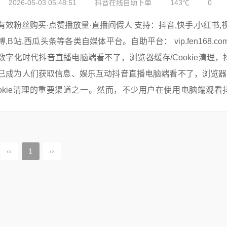
2026-05-03 05:48:51
抖音在线自助下单
143℃
0
有效粉丝购买·点赞播放量·直播间假人 支持：抖音,快手,小红书,视频号,微
博,B站,西瓜头条等各类自媒体平台。自助平台： vip.fen168.com 在当今
数字化时代抖音直播电脑端看不了，浏览器缓存/Cookie清理，
已成为人们获取信息、娱乐互动抖音直播电脑端看不了，浏览器缓
okie清理的重要渠道之一。然而，不少用户在使用电脑端观看
时，会遇到...
‹‹
1
››