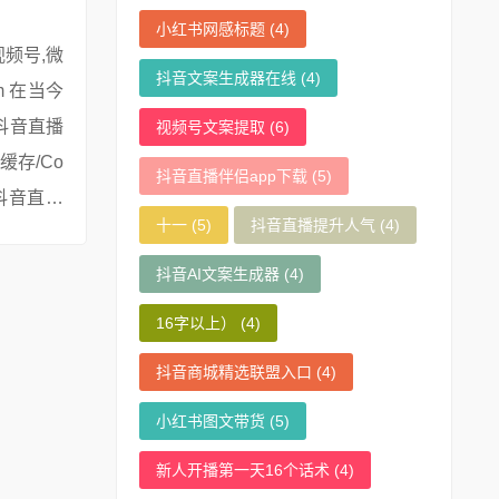
小红书网感标题
(4)
抖音文案生成器在线
(4)
抖音直播
视频号文案提取
(6)
存/Co
抖音直播伴侣app下载
(5)
抖音直播
十一
(5)
抖音直播提升人气
(4)
抖音AI文案生成器
(4)
16字以上）
(4)
抖音商城精选联盟入口
(4)
小红书图文带货
(5)
新人开播第一天16个话术
(4)