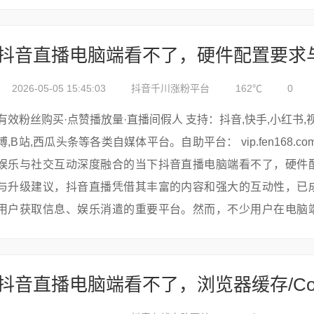
在公司或校园网络中实现抖音直播电脑端的自由观看。---## 网
成因##...
2026-05-05 15:45:03
抖音千川涨粉平台
162℃
0
有效粉丝购买·点赞播放量·直播间假人 支持：抖音,快手,小红书,视频号,微
博,B站,西瓜头条等各类自媒体平台。自助平台： vip.fen168.com 在数字
娱乐与社交互动深度融合的当下抖音直播电脑端看不了，硬件
与升级建议，抖音直播凭借其丰富的内容和强大的互动性，已
用户获取信息、娱乐消遣的重要平台。然而，不少用户在电脑
音直播时，遭遇了画面卡顿、...