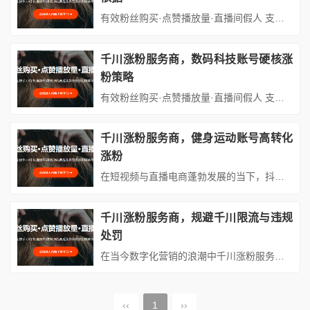
有效粉丝购买·点赞播放量·直播间假人 支持：抖音,快手,小红书,视频号,微博,B站,西瓜头条等各类自媒体平台。自助平台： vip.fen168.com 在当今数字化营销时代千川涨粉服务商，数据报表解读与决策依据，千川作为抖音旗下千川涨粉服务商，数据报表解读与决策依据的电商广告投放平台，为众多商家和创作者提供了强大的推广工具。千川涨粉服务商通过专业运营，帮助客户在平台上...
千川涨粉服务商，数码科技账号硬核涨
粉策略
有效粉丝购买·点赞播放量·直播间假人 支持：抖音,快手,小红书,视频号,微博,B站,西瓜头条等各类自媒体平台。自助平台： vip.fen168.com 在当今数字化浪潮中，数码科技领域作为创新与前沿的代表，吸引了无数用户的关注。对于数码科技账号而言，如何在竞争激烈的短视频平台中脱颖而出，实现快速且高质量的涨粉，成为众多创作者和品牌方亟待解决的问题。作为专业的千川涨粉服...
千川涨粉服务商，健身运动账号高转化
涨粉
在短视频与直播电商蓬勃发展的当下，抖音已成为健身运动类账号获取流量、打造品牌、实现商业变现的核心阵地。然而，随着平台竞争加剧，自然流量增长愈发困难，如何通过精准投放实现高效涨粉并推动转化，成为众多健身品牌与从业者亟待突破的瓶颈。千川作为抖音官方推广工具，凭借其强大的数据驱动能力与精细化投放策略，成为健身运动账号突破增长瓶颈的关键利器。本文将从行业痛点、千川核心优势、高转化策略及服务商价...
千川涨粉服务商，规避千川限流与违规
处罚
在当今数字化营销的浪潮中千川涨粉服务商，规避千川限流与违规处罚，千川作为抖音旗下的广告投放与营销平台千川涨粉服务商，规避千川限流与违规处罚，已成为众多品牌和商家推广产品、增加粉丝、提升品牌影响力的重要工具。然而千川涨粉服务商，规避千川限流与违规处罚，随着平台规则的不断完善和监管力度的加强，千川账户面临限流与违规处罚的风险也日益增加。对于千川涨粉服务商而言，如何在遵守平台规则的前提下，高...
‹‹
1
››