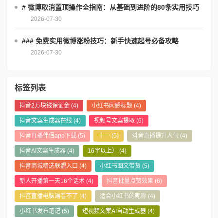
# 微博取消置顶操作全指南：从基础到进阶的80条实用技巧
2026-07-30
### 免费实用微博涨粉技巧：新手快速起号必备攻略
2026-07-30
标签列表
抖音2万块钱保证金
(4)
小红书网感标题
(4)
抖音文案生成器在线
(4)
视频号文案提取
(6)
抖音直播伴侣app下载
(5)
十一
(5)
抖音直播提升人气
(4)
抖音AI文案生成器
(4)
16字以上）
(4)
抖音商城精选联盟入口
(4)
小红书图文带货
(5)
新人开播第一天16个话术
(4)
抖音批量点赞效果
(6)
抖音直播电脑端看不了
(4)
适合小红书的昵称
(4)
小红书发布笔记
(5)
短视频文案AI自动生成器
(4)