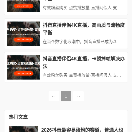
有效粉丝购买·点赞播放量·直播间假人 支持：抖音,快手,小红书,视频号,微博,B站,西瓜头条等各类自媒体平台。自助平台： vip.fen168.com 在短视频与直播风靡的当下，4K直播以其超高清画质、细腻的色彩还原和沉浸式的观看体验，成为众多主播追求的“终极目标”。然而，4K直播对设备性能、网络带宽和软件优化的要求远高于传统1080P直播，稍有不慎便可能陷入“画质拉...
抖音直播伴侣4K直播，高画质与流畅度
平衡
在当今数字化浪潮中，抖音直播已成为众多创作者展示自抖音直播伴侣4K直播，高画质与流畅度平衡我、分享生活、开展商业活动的重要平台。随着观众对视觉体验要求的不断提升，4K直播凭借其超高的分辨率和细腻的画面质感，逐渐成为吸引观众目光、提升直播品质的关键因素。然而，4K直播在带来极致画质的同时，也对设备的性能、网络环境以及直播伴侣的设置提出抖音直播伴侣4K直播，高画质与流畅度平衡了严峻挑战，如...
抖音直播伴侣4K直播，卡顿掉帧解决办
法
有效粉丝购买·点赞播放量·直播间假人 支持：抖音,快手,小红书,视频号,微博,B站,西瓜头条等各类自媒体平台。自助平台： vip.fen168.com 在短视频与直播行业高速发展的今天，4K超高清直播已成为内容创作者提升竞争力的关键手段。然而，许多主播在使用抖音直播伴侣进行4K直播时，常遇到画面卡顿、掉帧、延迟高等问题，不仅影响观众体验，还可能导致流量流失。本文将从硬...
‹‹
1
››
热门文章
2026抖音最容易涨粉的赛道，普通人也