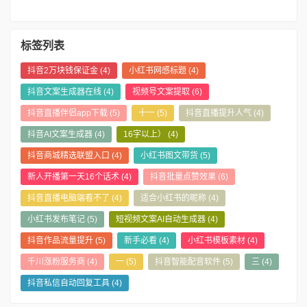
标签列表
抖音2万块钱保证金
(4)
小红书网感标题
(4)
抖音文案生成器在线
(4)
视频号文案提取
(6)
抖音直播伴侣app下载
(5)
十一
(5)
抖音直播提升人气
(4)
抖音AI文案生成器
(4)
16字以上）
(4)
抖音商城精选联盟入口
(4)
小红书图文带货
(5)
新人开播第一天16个话术
(4)
抖音批量点赞效果
(6)
抖音直播电脑端看不了
(4)
适合小红书的昵称
(4)
小红书发布笔记
(5)
短视频文案AI自动生成器
(4)
抖音作品流量提升
(5)
新手必看
(4)
小红书模板素材
(4)
千川涨粉服务商
(4)
一
(5)
抖音智能配音软件
(5)
三
(4)
抖音私信自动回复工具
(4)