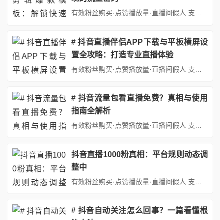
有效粉丝购买·点赞播放量·直播间假人 支持：抖音,快手,小红书,视频号,微博,B站,西瓜头条等各类自媒体平台。自助平台： http://www.fs688.com/ 在短视频平台蓬勃发展的今天，影视剧剪辑已成为最热门的创作领域之一。无论是抖音、快手还是B站，影视剪辑类账号动辄百万点赞的爆款视频屡见不鲜。然而，许多创作者苦于缺乏系统方法，陷入"剪片2小时，播放200"的...
# 抖音直播伴侣APP下载与平板横屏设
置全攻略：打造专业直播体验
有效粉丝购买·点赞播放量·直播间假人 支持：抖音,快手,小红书,视频号,微博,B站,西瓜头条等各类自媒体平台。自助平台： http://www.fs688.com/ ## 引言：直播时代的设备优化需求在短视频与直播行业蓬勃发展的今天，抖音直播已成为个人创作者和企业品牌展示的重要窗口。随着移动设备性能的不断提升，越来越多的主播选择使用平板电脑进行直播，其大屏幕、高画质和...
# 抖音流量包看直播免费？真相与使用
指南全解析
有效粉丝购买·点赞播放量·直播间假人 支持：抖音,快手,小红书,视频号,微博,B站,西瓜头条等各类自媒体平台。自助平台： http://www.fs688.com/ 在移动互联网时代，短视频与直播已成为大众娱乐、社交和获取信息的重要方式。抖音作为国内最受欢迎的短视频平台之一，其直播功能吸引了大量用户参与。与此同时，各大运营商推出的“抖音流量包”服务，让许多用户产生了疑...
抖音直播1000粉真相：平台规则动态调
整中
有效粉丝购买·点赞播放量·直播间假人 支持：抖音,快手,小红书,视频号,微博,B站,西瓜头条等各类自媒体平台。自助平台： http://www.fs688.com/ 在短视频与直播行业蓬勃发展的当下，抖音作为其中的佼佼者，吸引了无数创作者投身其中，试图在这片充满机遇的领域中分得一杯羹。而关于抖音直播的开播条件，尤其是“1000粉丝才能开启直播”这一说法，在创作者群体中...
# 抖音自动关注怎么回事？一篇看懂根