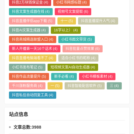
抖音2万块钱保证金
(4)
小红书网感标题
(4)
抖音文案生成器在线
(4)
视频号文案提取
(6)
抖音直播伴侣app下载
(5)
十一
(5)
抖音直播提升人气
(4)
抖音AI文案生成器
(4)
16字以上）
(4)
抖音商城精选联盟入口
(4)
小红书图文带货
(5)
新人开播第一天16个话术
(4)
抖音批量点赞效果
(6)
抖音直播电脑端看不了
(4)
适合小红书的昵称
(4)
小红书发布笔记
(5)
短视频文案AI自动生成器
(4)
抖音作品流量提升
(5)
新手必看
(4)
小红书模板素材
(4)
千川涨粉服务商
(4)
一
(5)
抖音智能配音软件
(5)
三
(4)
抖音私信自动回复工具
(4)
站点信息
文章总数:3988