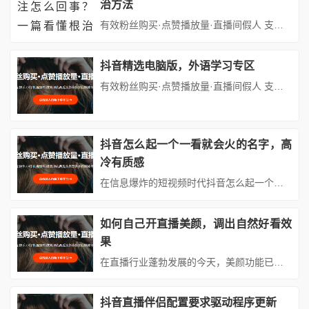
治方法
有效粉丝购买·点赞播放量·直播间假人 支持：抖音,快手,小红书,视频号,微博,B站,西瓜头条等各类自媒体平台。自助平台： http://www.fs688.com/ 在当今数字化社交时代，抖音作为一款极具影响力的短视频社交平台，拥有庞大的用户群体。然而，不少用户在使用过程中会遭遇一个令人困扰的问题——抖音自动关注他人账号。这一现象不仅打乱了用户正常的社交节奏，还可能带...
抖音精选电脑版，外语学习专区
有效粉丝购买·点赞播放量·直播间假人 支持：抖音,快手,小红书,视频号,微博,B站,西瓜头条等各类自媒体平台。自助平台： vip.fen168.com 在数字化浪潮席卷全球的今天，语言学习早已突破传统课堂的边界，向更灵活、更互动、更个性化的方向进化。抖音精选电脑版推出的外语学习专区，正是这一趋势下的创新产物。它以短视频为核心载体，结合智能算法推荐、社区互动和沉浸式场景...
抖音怎么起一个一看就会火的名字，高
冷有质感
在信息爆炸的短视频时代抖音怎么起一个一看就会火的名字，高冷有质感，一个具有记忆点的账号名称是用户停留的第一道门槛。当其他创作者还在用"可爱风""搞笑梗"争夺流量时抖音怎么起一个一看就会火的名字，高冷有质感，高冷质感系名字正以独特的视觉冲击力和情感张力，成为破圈利器。本文将从符号学、心理学和传播学角度，拆解高冷质感名的创作密码，助你打造自带流量的账号ID。#### 一、高冷质感名的底层逻...
如何自己开直播美颜，调出自然好看效
果
在直播行业蓬勃发展的今天，美颜功能已成为吸引观众、提升直播质量的关键因素。然而，过度依赖滤镜或参数失调往往会导致“假面感”，反而降低观众体验。本文将从硬件准备、软件设置、参数调整、环境优化四个维度，系统讲解如何打造自然高级的直播美颜效果，帮助你轻松掌握“伪素颜”直播的秘诀。#### 一、硬件准备：打好美颜基础美颜效果的自然度，首先取决于硬件设备的性能。即使软件功能强大，若硬件配置不足，...
抖音直播伴侣配置要求驱动程序更新