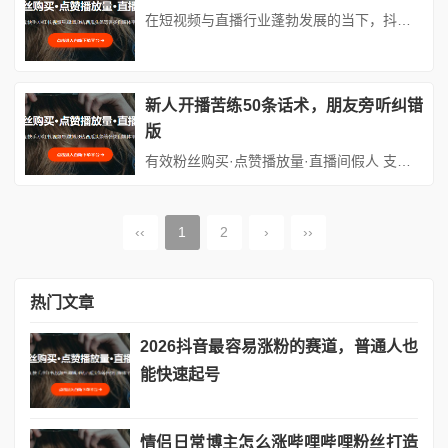
在短视频与直播行业蓬勃发展的当下，抖音直播伴侣已成为众多主播实现高质量直播的核心工具。作为连接硬件设备与直播平台的桥梁，其性能表现不仅取决于软件本身的优化，更与计算机硬件配置及驱动程序状态密切相关。本文将从硬件配置要求、驱动程序的重要性、更新方法及常见问题解决方案四个维度，系统解析如何通过科学配置与驱动管理打造稳定流畅的直播环境。## 一、抖音直播伴侣基础配置要求解析### 1. 操作...
新人开播苦练50条话术，朋友旁听纠错
版
有效粉丝购买·点赞播放量·直播间假人 支持：抖音,快手,小红书,视频号,微博,B站,西瓜头条等各类自媒体平台。自助平台： vip.fen168.com 对于每一个怀揣梦想踏入直播行业新人开播苦练50条话术，朋友旁听纠错版的新人而言新人开播苦练50条话术，朋友旁听纠错版，首场直播的紧张感往往不亚于登台表演。新人开播苦练50条话术，朋友旁听纠错版我新人开播苦练50条话术，...
‹‹
1
2
›
››
热门文章
2026抖音最容易涨粉的赛道，普通人也
能快速起号
情侣日常博主怎么涨哔哩哔哩粉丝打造