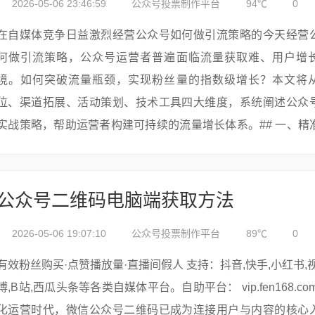
2026-05-06 23:46:59
公众号投票制作平台
94℃
0
在自媒体竞争日益激烈经营公众号如何做引流策略的今天经营
何做引流策略，公众号运营者普遍面临流量获取难、用户增
境。如何突破流量瓶颈，实现粉丝量的指数级增长？本文将
位、渠道拓展、活动策划、技术工具四大维度，系统阐述公众
实战策略，帮助运营者构建可持续的流量增长体系。## 一、精
构建内容引力场### 1.1 用户画像深度剖析引流的前提是明确
通过数...
公众号二维码电脑端获取方法
2026-05-06 19:07:10
公众号投票制作平台
89℃
0
有效粉丝购买·点赞播放量·直播间假人 支持：抖音,快手,小红书,视频号,微
博,B站,西瓜头条等各类自媒体平台。自助平台： vip.fen168.com 在数字
化运营时代，微信公众号二维码已成为连接用户与内容的核心