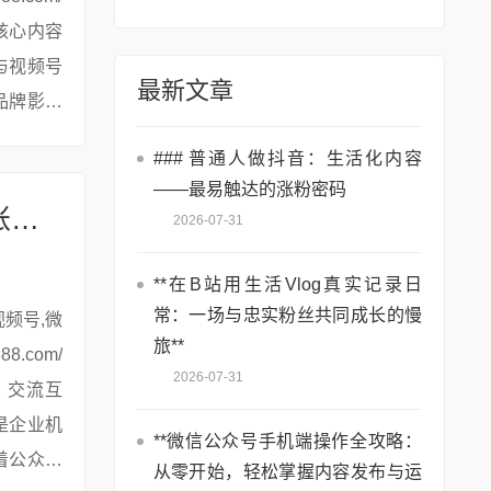
核心内容
与视频号
最新文章
品牌影响
### 普通人做抖音：生活化内容
——最易触达的涨粉密码
# 手机登录公众号异地登录提醒：守护账号安全的“隐形卫士”
2026-07-31
**在B站用生活Vlog真实记录日
常：一场与忠实粉丝共同成长的慢
旅**
2026-07-31
、交流互
是企业机
**微信公众号手机端操作全攻略：
着公众号
从零开始，轻松掌握内容发布与运