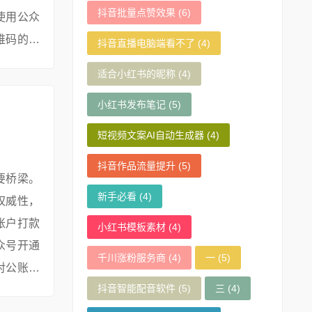
抖音批量点赞效果
(6)
使用公众
维码的完
抖音直播电脑端看不了
(4)
适合小红书的昵称
(4)
小红书发布笔记
(5)
短视频文案AI自动生成器
(4)
抖音作品流量提升
(5)
要桥梁。
新手必看
(4)
权威性，
账户打款
小红书模板素材
(4)
众号开通
千川涨粉服务商
(4)
一
(5)
对公账户
抖音智能配音软件
(5)
三
(4)
体真实性