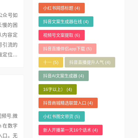
小红书网感标题
(4)
公众号如
抖音文案生成器在线
(4)
长慢的困
从内容定
视频号文案提取
(6)
号引流的
抖音直播伴侣app下载
(5)
准定位：
十一
(5)
抖音直播提升人气
(4)
目标受众。
抖音AI文案生成器
(4)
16字以上）
(4)
抖音商城精选联盟入口
(4)
小红书图文带货
(5)
新人开播第一天16个话术
(4)
入口。无