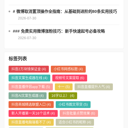
# 微博取消置顶操作全指南：从基础到进阶的80条实用技巧
2026-07-30
### 免费实用微博涨粉技巧：新手快速起号必备攻略
2026-07-30
标签列表
抖音2万块钱保证金
(4)
小红书网感标题
(4)
抖音文案生成器在线
(4)
视频号文案提取
(6)
抖音直播伴侣app下载
(5)
十一
(5)
抖音直播提升人气
(4)
抖音AI文案生成器
(4)
16字以上）
(4)
抖音商城精选联盟入口
(4)
小红书图文带货
(5)
新人开播第一天16个话术
(4)
抖音批量点赞效果
(6)
抖音直播电脑端看不了
(4)
适合小红书的昵称
(4)