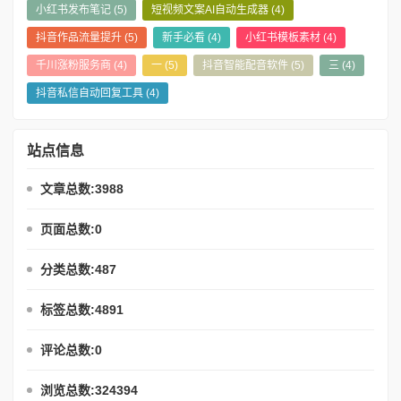
小红书发布笔记
(5)
短视频文案AI自动生成器
(4)
抖音作品流量提升
(5)
新手必看
(4)
小红书模板素材
(4)
千川涨粉服务商
(4)
一
(5)
抖音智能配音软件
(5)
三
(4)
抖音私信自动回复工具
(4)
站点信息
文章总数:3988
页面总数:0
分类总数:487
标签总数:4891
评论总数:0
浏览总数:324394