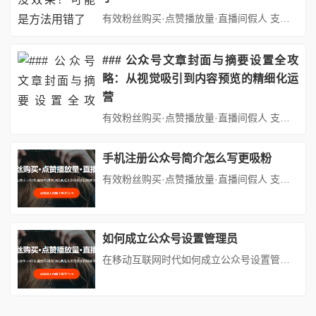
有效粉丝购买·点赞播放量·直播间假人 支持：抖音,快手,小红书,视频号,微博,B站,西瓜头条等各类自媒体平台。自助平台： http://www.fs688.com/ 在当今数字化浪潮中，公众号作为企业和个人重要的宣传阵地，承载着品牌推广、内容传播、用户互动等多重功能。然而，许多运营者都面临着一个令人头疼的问题：投入了大量的时间和精力，公众号增粉效果却不尽如人意。其实，...
### 公众号文章封面与摘要设置全攻
略：从视觉吸引到内容预览的精细化运
营
有效粉丝购买·点赞播放量·直播间假人 支持：抖音,快手,小红书,视频号,微博,B站,西瓜头条等各类自媒体平台。自助平台： http://www.fs688.com/ 在信息爆炸公众号发文章如何设置封面摘要的移动互联网时代公众号发文章如何设置封面摘要，用户每天接触海量内容公众号发文章如何设置封面摘要，公众号文章的打开率与传播效果愈发依赖**第一眼的视觉冲击**与**关键...
手机注册公众号简介怎么写更吸粉
有效粉丝购买·点赞播放量·直播间假人 支持：抖音,快手,小红书,视频号,微博,B站,西瓜头条等各类自媒体平台。自助平台： vip.fen168.com 在信息爆炸的时代，公众号简介如同一张电子名片，是用户决定是否关注的第一道关卡。尤其对于通过手机端注册的新号而言，如何在有限的屏幕空间内精准传递价值、激发兴趣，成为吸粉的关键。本文将从用户心理、内容策略、表达技巧三个维度...
如何成立公众号设置管理员
在移动互联网时代如何成立公众号设置管理员，微信公众号已成为企业、组织和个人进行品牌传播、用户服务的重要平台。一个运营良好的公众号不仅需要优质的内容如何成立公众号设置管理员，更需要科学的管理体系。其中如何成立公众号设置管理员，设置合理的管理员架构是保障公众号安全、高效运营的关键环节。本文将系统介绍公众号管理员的设置流程、权限分配、管理策略及常见问题解决方案如何成立公众号设置管理员，帮助运...